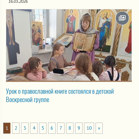
16.03.2026
Урок о православной книге состоялся в детской
Воскресной группе
1
2
3
4
5
6
7
8
9
10
»