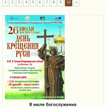
1
2
3
4
5
6
7
8
9
10
»
В июле богослужения