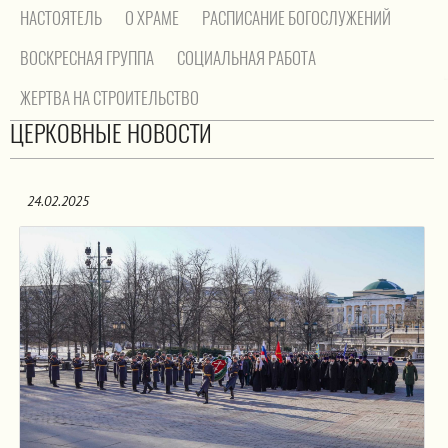
НАСТОЯТЕЛЬ
О ХРАМЕ
РАСПИСАНИЕ БОГОСЛУЖЕНИЙ
ВОСКРЕСНАЯ ГРУППА
СОЦИАЛЬНАЯ РАБОТА
ЖЕРТВА НА СТРОИТЕЛЬСТВО
На главную
/
Церковные новости
ЦЕРКОВНЫЕ НОВОСТИ
24.02.2025