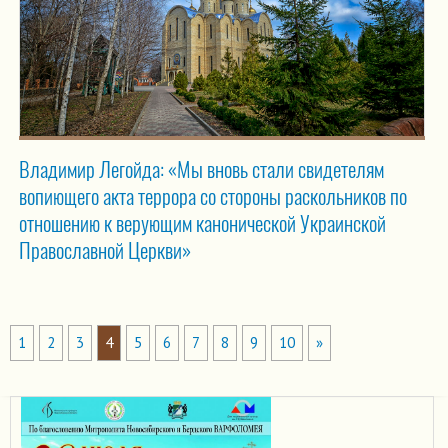
Владимир Легойда: «Мы вновь стали свидетелям
вопиющего акта террора со стороны раскольников по
отношению к верующим канонической Украинской
Православной Церкви»
1
2
3
4
5
6
7
8
9
10
»