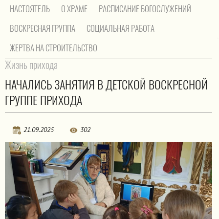
НАСТОЯТЕЛЬ
О ХРАМЕ
РАСПИСАНИЕ БОГОСЛУЖЕНИЙ
ВОСКРЕСНАЯ ГРУППА
СОЦИАЛЬНАЯ РАБОТА
ЖЕРТВА НА СТРОИТЕЛЬСТВО
На главную
/
Жизнь прихода
Жизнь прихода
НАЧАЛИСЬ ЗАНЯТИЯ В ДЕТСКОЙ ВОСКРЕСНОЙ
ГРУППЕ ПРИХОДА
21.09.2025
302